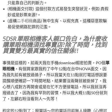
只能靠自己的判斷力。
(相機面交付款) 這個付款方式易發生突發狀況，例如:真假
鈔或是鈔票來源?。
(虛構
二手相機
商品) 無中生有、以假充真，這種惡意欺騙
易促使網路犯罪的氾濫。
5DSR單眼相機客人親口告白，為什麼收
購單眼相機須找專賣店?除了時間，找到
買賣雙方最真實的信任關係!!
事情是這樣的，前兩天我在手機download蝦密拍賣，PO個
單
眼相機
，有個買家跟我約了中午12點在台中NOVA面交，因
為我先前有被放過鴿子，所以我當天在11點就打電話想說要
提醒順便確認一下時間地點，結果響沒兩聲就被掛掉了，我
心想八成對方再開會或是在忙不方便接電話，所以我就沒再
撥過去了，因為我有早到的習慣，所以我大概11點50分就到
了，左顧右盼沒看到人～先等！
約定的12點到了：撥電話～您的電話目前無人接聽（心想可