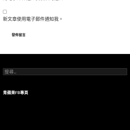
新文章使用電子郵件通知我。
搜
尋
關
鍵
字:
青蘋果FB專頁