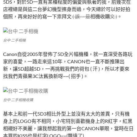
5DS，對於5D一直有某種程度的偏愛與執著的我，前幾次在
店裡總是與這二台夢幻機型擦身而過，今天總於可以好好拍
個照，再來好好的寫一下祟拜文
( 誤~~是
相機收購
文 )
。
台中 二手相機
Canon自從2005年發佈了5D全片幅機種，就一直深受各路玩
家的喜愛，一路走來這10年，CANON也一直不斷推陳出
新，讓5D超越5D，一再挑戰我們的荷包 ( 汗 )，所以才要來
找我們青蘋果3C汰舊換新呀~~( 招手 )。
台中 二手相機收購
基本上和前一代5D3相比外型上並沒有太大的差異，只有機
身上的LOGO有不相同，小宅特別喜歡機身上的R紅字，紅黑
相襯好不美麗，讓我想起我的第一台CANON單眼，當時在日
本買的KISS也是紅字LOGO~~(飄遠了)