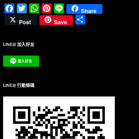
F
T
W
Pi
Li
Share
ac
w
h
nt
n
分
Post
Save
e
itt
at
er
e
享
b
er
s
es
LINE@ 加入好友
o
A
t
o
p
k
p
LINE@ 行動條碼