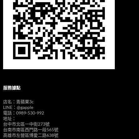
服務據點
店名：青蘋果3c
LINE：@gapple
電話：0989-530-992
地址：
台中市北區一中街273號
台南市南區西門路一段565號
高雄市左營區博愛二路638號