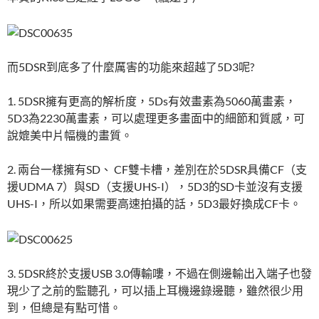
而5DSR到底多了什麼厲害的功能來超越了5D3呢?
1. 5DSR擁有更高的解析度，5Ds有效畫素為5060萬畫素，
5D3為2230萬畫素，可以處理更多畫面中的細節和質感，可
說媲美中片幅機的畫質。
2. 兩台一樣擁有SD、 CF雙卡槽，差別在於5DSR具備CF（支
援UDMA 7）與SD（支援UHS-I），5D3的SD卡並沒有支援
UHS-I，所以如果需要高速拍攝的話，5D3最好換成CF卡。
3. 5DSR終於支援USB 3.0傳輸嘍，不過在側邊輸出入端子也發
現少了之前的監聽孔，可以插上耳機邊錄邊聽，雖然很少用
到，但總是有點可惜。