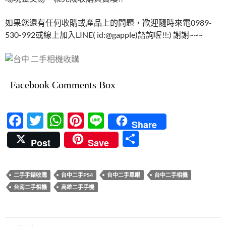
如果您還有任何收購或產品上的問題，歡迎隨時來電0989-
530-992或線上加入LINE( id:@gapple)諮詢喔!!:) 謝謝~~~
Facebook Comments Box
F
T
W
Pi
Li
Share
ac
w
h
nt
n
分
Post
Save
e
itt
at
er
e
享
b
er
s
es
二手手錶收購
台中二手PS4
台中二手單眼
台中二手相機
o
A
t
台南二手相機
高雄二手手機
o
p
k
p
文