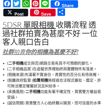
F
T
W
Pi
Li
Share
ac
w
h
nt
n
分
Post
Save
e
itt
at
er
e
享
5DSR 單眼相機
收購流程 透
b
er
s
es
過社群拍賣為甚麼不好 一位
o
A
t
o
p
客人親口告白
k
p
社群
拍賣
你的相機為甚麼不好?
(
二手相機
成交與否)網路交易有其不可預期的變化。
(二手相機品質 )在虛擬世界裡始終與實體物件有落差。
(相機來源)充滿著不實身份，真實性的百分比有待商榷。
(脫離政府監督 )
拍賣相機
無經過合法程式審批、鑑定、許
可無法確定權屬狀況且糾紛多。
(承擔風險)
二手相機
功能有著不確定性，買賣雙方權益易
受損。
(誠信問題) 買賣雙方人心始終難以猜測，而可信度的水準