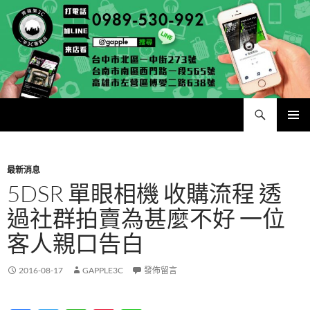
跳
至
主
要
內
容
搜
青蘋果 – 收購筆電台中|收購相機台北|回收手機高雄|二手iPhone買賣|中古Macbook筆電|二手PS4
尋
主要選單
最新消息
5DSR 單眼相機 收購流程 透
過社群拍賣為甚麼不好 一位
客人親口告白
2016-08-17
GAPPLE3C
發佈留言