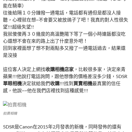
能在騎車）
往後給隔１０分鐘撥一通電話，電話都有通但是都沒人接
聽，心裡就在想~不會要又被放鴿子了吧！我真的對人性很失
望!!!超級失望!!
我就傻傻再３０幾度的高溫艷陽下等了一個小時連飯都沒吃
心還想不會在來的路上出了什麼意外吧！
回到家裡面想了想不對兩點多又撥了一通電話過去，結果還
是沒接
這位客人決定上網找
收購相機店家
，比較很多家，決定來青
蘋果!!!他說打電話詢問，跟他想像的價格差沒多少錢，5DSR
單眼相機
決定就給我們
收購
!!!找到
買賣相機
最真實的信任
感，他說~~他在我們店裡找到這種感覺!!!
拍賣相機
5DSR是Canon在2015年2月發表的新機，同時發佈的還有