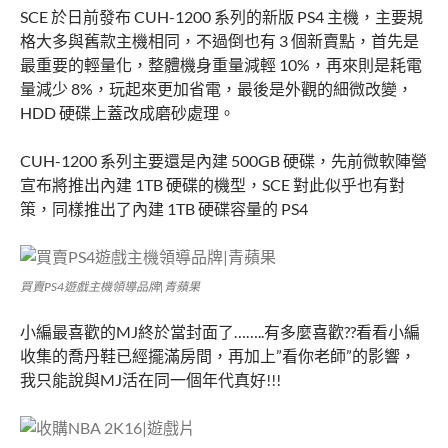
SCE 於日前發布 CUH-1200 系列的新版 PS4 主機，主要規
格大多與舊款主機相同，不過倒也有 3 個新賣點，首先是
最重要的輕量化，整體機身重量減輕 10%，再來則是耗電
量減少 8%，玩起來更加省電，最後是外觀的細微改變，
HDD 硬碟上蓋改成磨砂處理。
CUH-1200 系列主要還是內建 500GB 硬碟，先前微軟陣營
宣布將推出內建 1TB 硬碟的機型，SCE 對此似乎也有對
策，同樣推出了內建 1TB 硬碟容量的 PS4
買賣PS4遊戲主機領導品牌|青蘋果
小編最喜歡的MJ終於當封面了……..有多麼喜歡??看看小編
收集的喬丹鞋已經擺滿房間，再加上”看你老師”的影響，
我只能說與MJ活在同一個年代真好!!!