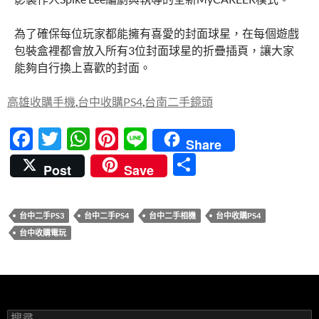
為了確保每位玩家都能擁有喜愛的封面球星，在每個遊戲
包裝盒裡都會放入所有3位封面球星的折疊插頁，讓大家
能夠自行換上喜歡的封面。
高雄收購手機
,
台中收購PS4
,
台南二手鏡頭
F
T
W
Pi
Li
Share
ac
w
h
nt
n
分
Post
Save
e
itt
at
er
e
享
b
er
s
es
台中二手PS3
台中二手PS4
台中二手相機
台中收購PS4
o
A
t
台中收購電玩
o
p
k
p
搜