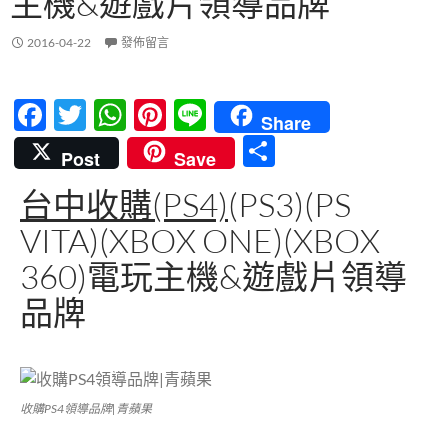
主機&遊戲片領導品牌
2016-04-22
發佈留言
F
T
W
Pi
Li
Share
ac
w
h
nt
n
分
Post
Save
e
itt
at
er
e
享
台中收購(PS4)
(PS3)(PS
b
er
s
es
VITA)(XBOX ONE)(XBOX
o
A
t
o
p
360)電玩主機&遊戲片領導
k
p
品牌
收購PS4領導品牌|青蘋果