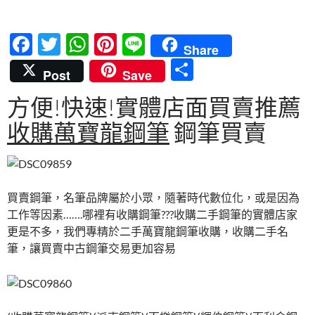
F
T
W
Pi
Li
Share
ac
w
h
nt
n
分
Post
Save
e
itt
at
er
e
享
方便!快速!實體店面買賣推薦
b
er
s
es
收購萬寶龍鋼筆
鋼筆買賣
o
A
t
o
p
k
p
買賣鋼筆，名筆品牌屬於小眾，隨著時代數位化，或是因為
工作等因素…….哪裡有收購鋼筆???收購二手鋼筆的實體店家
更是不多，我們專精於二手萬寶龍鋼筆收購，收購二手名
筆，讓買賣中古鋼筆交易更加容易