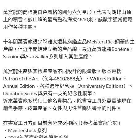
萬寶龍的商標為白色風格的圓角六角星形，代表勃朗峰山頂
上的積雪。該山峰的最高點為海拔4810米，該數字通常偱環
用作各種主題。
十年間萬寶龍很少脫離太遠其旗艦產品Meisterstück鋼筆的生
產線，但近年開始建立新的產品線。最近萬寶龍將Bohème、
Scenium與Starwalker系列加入其生產線。
萬寶龍生產與其標準產品不同設計的限量版。版本包括
Patron of the Art（每年4810/888支）、Writers Edition、
Annual Edition、各種週年紀念版（Anniversary Editions）、
Donation Series 與只有一支的紀念性鋼筆。
近來萬寶龍多樣化其他名貴物品。除書寫工具外萬寶龍現在
銷售手錶、皮革產品、女性與男性首飾與書桌的附件。
在書寫工具方面目前有分成6個系列 ( 參考萬寶龍官網 )
．Meisterstück 系列
．2014年萬寶龍藝術贊助系列