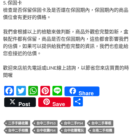
5. 保固卡
檢查是否保留保固卡及是否還在保固期內，保固期內的商品
價位會有更好的價格。
我們會根據以上的檢驗來做判斷，商品外觀愈完整如新，盒
裝配件都有保留，商品是否在保固期內，這些都會影響我們
的估價，如果可以提供給我們愈完整的資訊，我們也愈能給
您愈接近的估價。
歡迎來店前先電話或LINE線上諮詢，以節省您來店買賣的時
間喔
F
T
W
Pi
Li
Share
ac
w
h
nt
n
分
Post
Save
e
itt
at
er
e
享
b
er
s
es
二手手錶收購
台中二手PS3
台中二手PS4
台中二手單眼
o
A
t
台中二手相機
台中收購PS4
台中收購電玩
台南二手相機