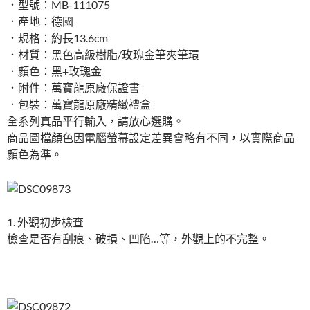
．型號：MB-111075
．產地：德國
．規格：約長13.6cm
．材質：黑色高級樹脂/玫瑰金筆夾筆環
．顏色：黑+玫瑰金
．附件：萬寶龍原廠保證書
．包裝：萬寶龍原廠精緻禮盒
全系列真品平行輸入，請放心選購。
商品圖檔顏色因電腦螢幕設定差異會略有不同，以實際商品
顏色為準。
1. 外觀初步檢查
檢查是否有刮痕、破損、凹陷…等，外觀上的不完整。