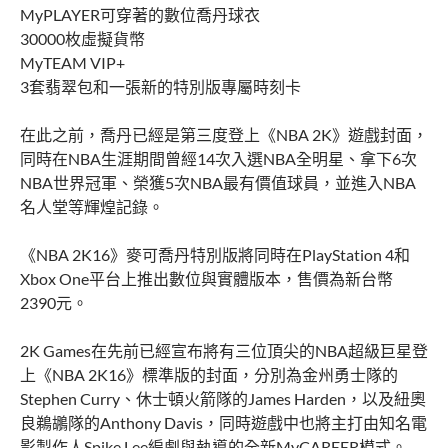
MyPLAYER可穿著的數位喬丹球衣
30000枚虛擬貨幣
MyTEAM VIP+
3套翡翠包和一張新的特別版專屬時刻卡
在此之前，喬丹已經是第三度登上《NBA 2K》遊戲封面，
同時在NBA生涯期間曾經14次入選NBA全明星、拿下6次
NBA世界冠軍、榮獲5次NBA最有價值球員，並進入NBA
名人堂等輝煌記錄。
《NBA 2K16》麥可喬丹特別版將同時在PlayStation 4和
Xbox One平台上推出數位與實體版本，售價為新台幣
2390元。
2K Games在先前已經宣布將有三位頂尖的NBA超級巨星登
上《NBA 2K16》標準版的封面，分別為金州勇士隊的
Stephen Curry、休士頓火箭隊的James Harden，以及紐奧
良鵜鶘隊的Anthony Davis，同時遊戲中也將主打由知名電
影製作人Spike Lee編劇與執導的全新MyCAREER模式。