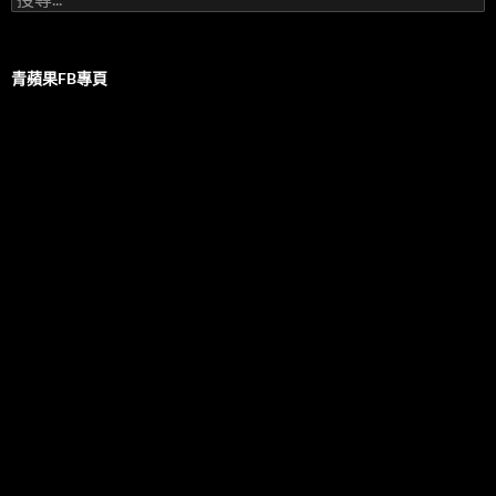
尋
關
鍵
字:
青蘋果FB專頁