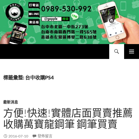
跳
至
主
要
內
容
搜
青蘋果 – 收購筆電台中|收購相機台北|回收手機高雄|二手iPhone買賣|中古Macbook筆電|二手PS4
尋
主要選單
標籤彙整: 台中收購PS4
最新消息
方便!快速!實體店面買賣推薦
收購萬寶龍鋼筆 鋼筆買賣
2016-07-10
發佈留言