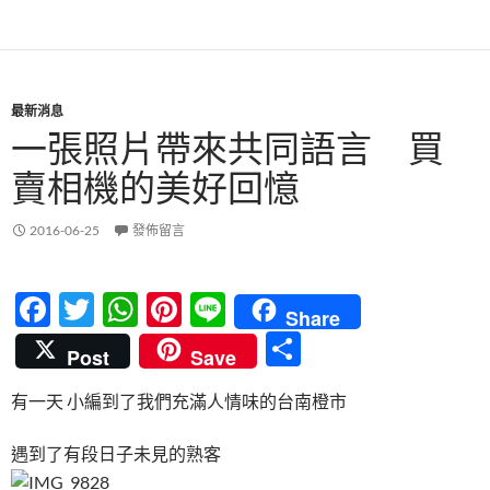
o
p
k
p
最新消息
一張照片帶來共同語言 買
賣相機的美好回憶
2016-06-25
發佈留言
F
T
W
Pi
Li
Share
ac
w
h
nt
n
分
Post
Save
e
itt
at
er
e
享
有一天 小編到了我們充滿人情味的台南橙市
b
er
s
es
o
A
t
遇到了有段日子未見的熟客
o
p