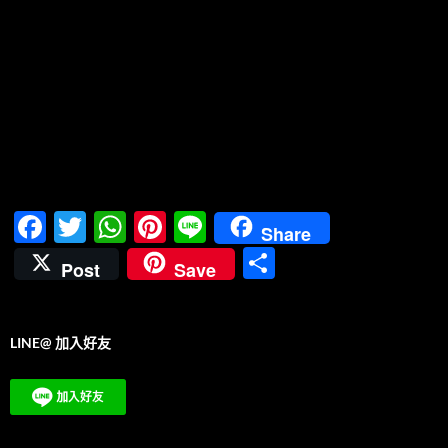
F
T
W
Pi
Li
Share
ac
w
h
nt
n
分
Post
Save
e
itt
at
er
e
享
b
er
s
es
LINE@ 加入好友
o
A
t
o
p
k
p