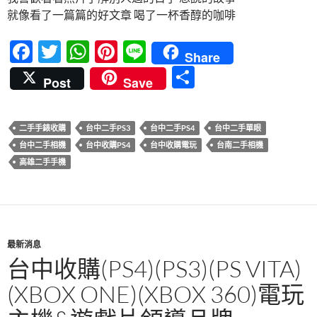
就像看了一篇篇的好文章 喝了一杯香醇的咖啡
F
T
W
Pi
Li
Share
ac
w
h
nt
n
分
Post
Save
e
itt
at
er
e
享
b
er
s
es
二手手錶收購
台中二手PS3
台中二手PS4
台中二手單眼
o
A
t
台中二手相機
台中收購PS4
台中收購電玩
台南二手相機
o
p
高雄二手手機
k
p
最新消息
台中收購(PS4)(PS3)(PS VITA)
(XBOX ONE)(XBOX 360)電玩