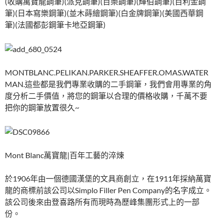
(收購萬寶龍鋼筆)(派克鋼筆)(百樂鋼筆)(輝伯鋼筆)(百利金鋼
筆)(日本寫樂鋼筆)(並木蒔繪鋼筆)(白金牌鋼筆)(美國西華鋼
筆)(法國都彭鋼筆卡地亞鋼筆)
MONTBLANC.PELIKAN.PARKER.SHEAFFER.OMAS.WATER
MAN.這些都是我們專業收購的二手鋼筆，我們會用專業的角
度分析二手價值，將您的鋼筆以合理的價格收購，千萬不要
把你的鋼筆放置很久~
Mont Blanc萬寶龍|百年工藝的淬煉
於1906年由一個德國漢堡的文具商創立，在1911年採納萬寶
龍的商標前該公司以Simplo Filler Pen Company的名字成立。
該公司後來由登喜路所有而現時為歷峰集團形式上的一部
份。