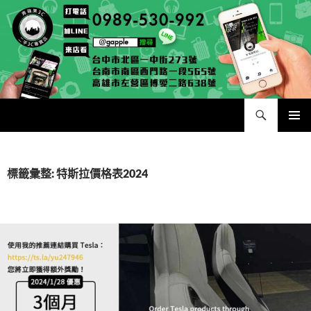
跳
至
主
要
內
容
搜
青蘋果 – 收購筆電台中|收購相機台北|回收手機高雄|二手iPhone買賣|中古Macbook筆電|二手PS4
尋
主要選單
標籤彙整: 特斯拉價格表2024