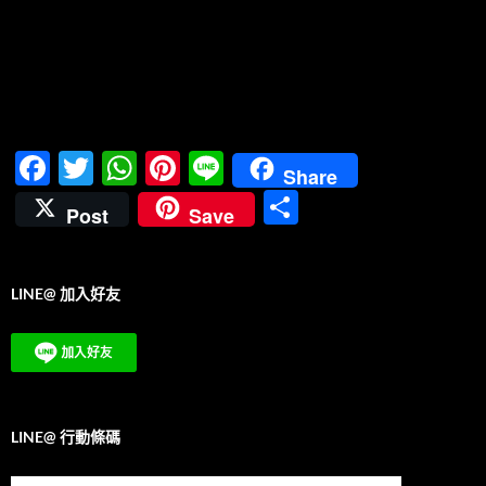
F
T
W
Pi
Li
Share
ac
w
h
nt
n
分
Post
Save
e
itt
at
er
e
享
b
er
s
es
LINE@ 加入好友
o
A
t
o
p
k
p
LINE@ 行動條碼