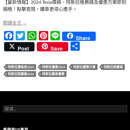
【最新情報】2024 Tesla價格、特斯拉推薦碼及優惠方案即刻
b
er
s
es
揭曉！點擊查閱，購車更得心應手。
o
A
t
o
p
【最新情報】2024 Tesla價格、特斯拉推薦碼及優
閱讀全文
→
k
p
F
T
W
Pi
Li
Share
ac
w
h
nt
n
分
Post
Save
e
itt
at
er
e
享
b
er
s
es
特斯拉價格表2024
特斯拉優惠2024
特斯拉優惠方案
特斯拉推薦碼
o
A
t
特斯拉推薦碼2024
特斯拉購車優惠
o
p
k
p
搜
尋
關
鍵
字:
青蘋果FB專頁