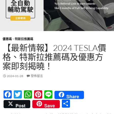
優惠碼
、
特斯拉推薦碼
【最新情報】2024 TESLA價
格、特斯拉推薦碼及優惠方
案即刻揭曉！
2024-01-28
發佈留言
F
T
W
Pi
Li
Share
ac
w
h
nt
n
分
Post
Save
e
itt
at
er
e
享