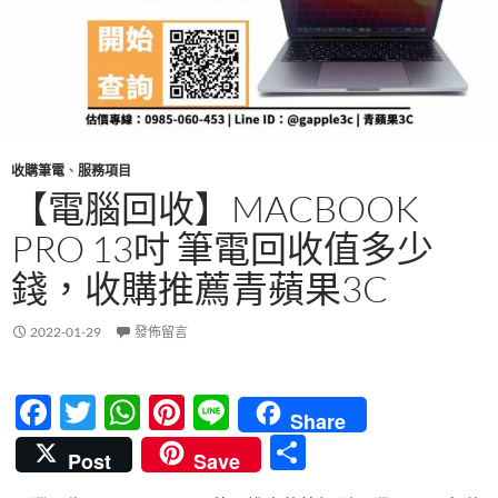
收購筆電
、
服務項目
【電腦回收】MACBOOK
PRO 13吋 筆電回收值多少
錢，收購推薦青蘋果3C
2022-01-29
發佈留言
F
T
W
Pi
Li
Share
ac
w
h
nt
n
分
Post
Save
e
itt
at
er
e
享