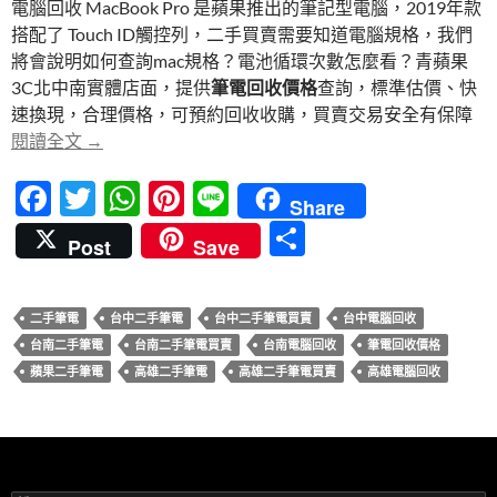
電腦回收 MacBook Pro 是蘋果推出的筆記型電腦，2019年款
b
er
s
es
搭配了 Touch ID觸控列，二手買賣需要知道電腦規格，我們
o
A
t
將會說明如何查詢mac規格？電池循環次數怎麼看？青蘋果
o
p
3C北中南實體店面，提供
筆電回收價格
查詢，標準估價、快
速換現，合理價格，可預約回收收購，買賣交易安全有保障
k
p
【電腦回收】MacBook Pro 13吋 筆電回收值多少
閱讀全文
→
F
T
W
Pi
Li
Share
ac
w
h
nt
n
分
Post
Save
e
itt
at
er
e
享
b
er
s
es
二手筆電
台中二手筆電
台中二手筆電買賣
台中電腦回收
o
A
t
台南二手筆電
台南二手筆電買賣
台南電腦回收
筆電回收價格
o
p
蘋果二手筆電
高雄二手筆電
高雄二手筆電買賣
高雄電腦回收
k
p