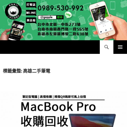
跳
至
主
要
內
容
搜
青蘋果 – 收購筆電台中|收購相機台北|回收手機高雄|二手iPhone買賣|中古Macbook筆電|二手PS4
尋
主要選單
標籤彙整: 高雄二手筆電