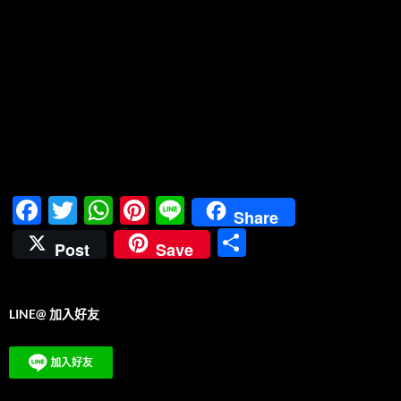
F
T
W
Pi
Li
Share
ac
w
h
nt
n
分
Post
Save
e
itt
at
er
e
享
b
er
s
es
LINE@ 加入好友
o
A
t
o
p
k
p