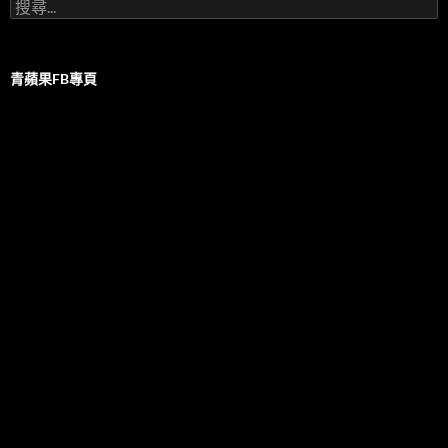
搜
尋
關
鍵
字:
青蘋果FB專頁